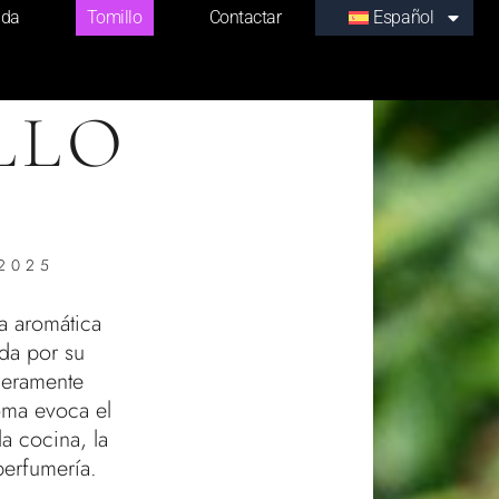
nda
Tomillo
Contactar
Español
LLO
 2025
ba aromática
da por su
igeramente
oma evoca el
a cocina, la
perfumería.